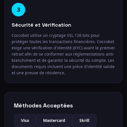
3
Sécurité et Vérification
Coccobet utilise un cryptage SSL 128 bits pour
protéger toutes les transactions financières. Coccobet
exige une vérification d'identité (KYC) avant le premier
retrait afin de se conformer aux réglementations anti-
blanchiment et de garantir la sécurité du compte. Les
documents requis incluent une pièce d'identité valide
et une preuve de résidence.
Méthodes Acceptées
Visa
Mastercard
Skrill