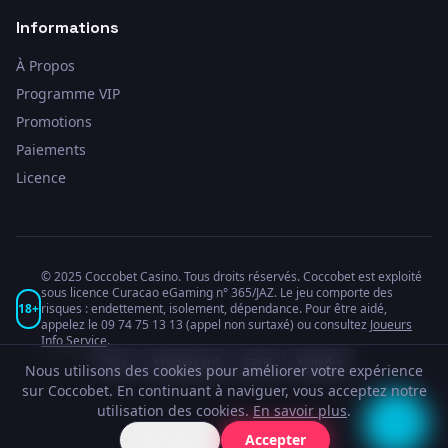
Informations
À Propos
Programme VIP
Promotions
Paiements
Licence
© 2025 Coccobet Casino. Tous droits réservés. Coccobet est exploité
sous licence Curacao eGaming n° 365/JAZ. Le jeu comporte des
18+
risques : endettement, isolement, dépendance. Pour être aidé,
appelez le 09 74 75 13 13 (appel non surtaxé) ou consultez
Joueurs
Info Service
.
Visa
Mastercard
Skrill
Neteller
Nous utilisons des cookies pour améliorer votre expérience
sur Coccobet. En continuant à naviguer, vous acceptez notre
utilisation des cookies.
En savoir plus
.
Refuser
Accepter