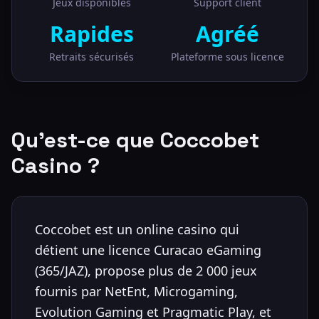
Jeux disponibles
Support client
Rapides
Agréé
Retraits sécurisés
Plateforme sous licence
Qu'est-ce que Coccobet
Casino ?
Coccobet est un online casino qui
détient une licence Curacao eGaming
(365/JAZ), propose plus de 2 000 jeux
fournis par NetEnt, Microgaming,
Evolution Gaming et Pragmatic Play, et