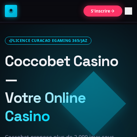
S'inscrire
LICENCE CURACAO EGAMING 365/JAZ
Coccobet Casino
—
Votre Online
Casino