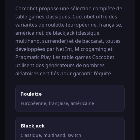
Coccobet propose une sélection complète de
table games classiques. Coccobet offre des
variantes de roulette (européenne, française,
américaine), de blackjack (classique,
multihand, surrender) et de baccarat, toutes
développées par NetEnt, Microgaming et
Pragmatic Play. Les table games Coccobet
utilisent des générateurs de nombres
aléatoires certifiés pour garantir l'équité.
Roulette
Européenne, française, américaine
Blackjack
Classique, multihand, switch