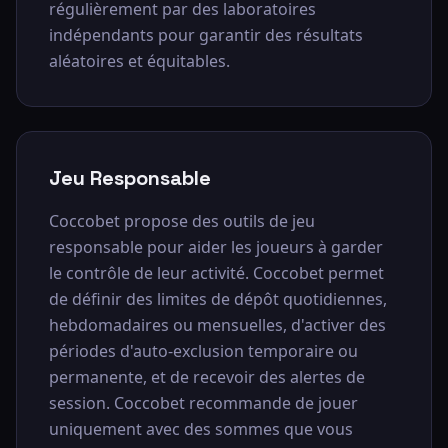
régulièrement par des laboratoires
indépendants pour garantir des résultats
aléatoires et équitables.
Jeu Responsable
Coccobet propose des outils de jeu
responsable pour aider les joueurs à garder
le contrôle de leur activité. Coccobet permet
de définir des limites de dépôt quotidiennes,
hebdomadaires ou mensuelles, d'activer des
périodes d'auto-exclusion temporaire ou
permanente, et de recevoir des alertes de
session. Coccobet recommande de jouer
uniquement avec des sommes que vous