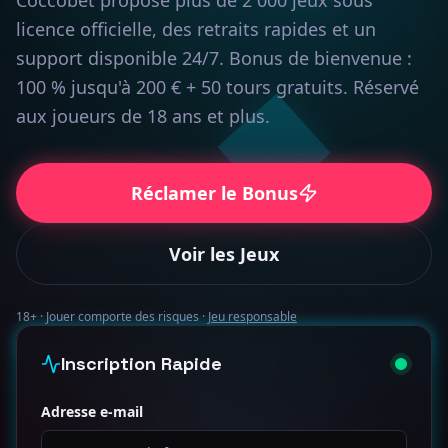
Coccobet propose plus de 2 000 jeux sous
licence officielle, des retraits rapides et un
support disponible 24/7. Bonus de bienvenue :
100 % jusqu'à 200 € + 50 tours gratuits. Réservé
aux joueurs de 18 ans et plus.
Réclamer le Bonus
Voir les Jeux
18+ · Jouer comporte des risques ·
Jeu responsable
Inscription Rapide
Adresse e-mail