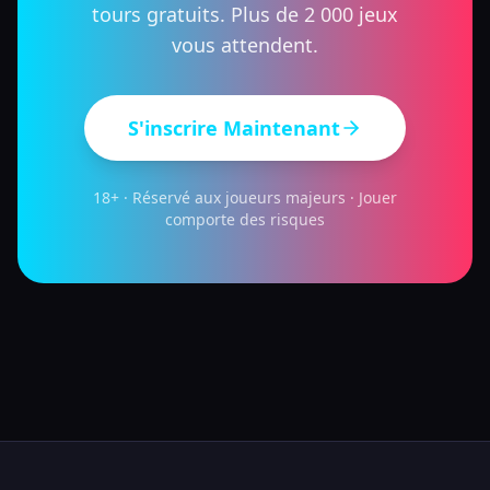
tours gratuits. Plus de 2 000 jeux
vous attendent.
S'inscrire Maintenant
18+ · Réservé aux joueurs majeurs · Jouer
comporte des risques