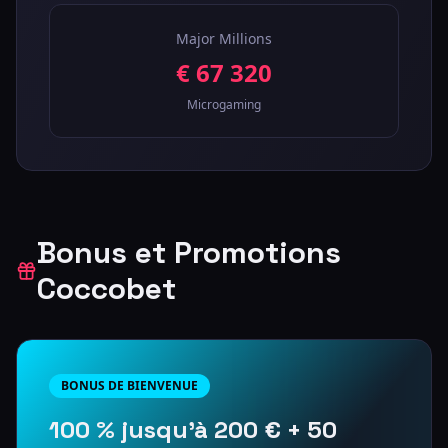
Major Millions
€ 67 320
Microgaming
Bonus et Promotions
Coccobet
BONUS DE BIENVENUE
100 % jusqu'à 200 € + 50